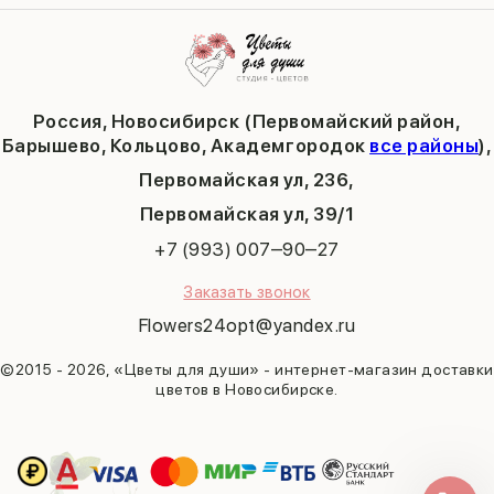
Публичная оферта
Пасха
Кольцово
Последний звонок
Барышево
Выпускной
Академгородок
Татьянин день
Россия, Новосибирск (Первомайский район,
9 мая
Барышево, Кольцово, Академгородок
все районы
),
Первомайская ул, 236,
​Первомайская ул, 39/1
+7 (993) 007‒90‒27
Заказать звонок
Flowers24opt@yandex.ru
©2015 - 2026, «Цветы для души» - интернет-магазин доставки
цветов в Новосибирске.