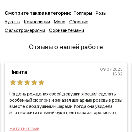
Смотрите также категории:
Топперы
Розы
Букеты
Композиции
Моно
Сборные
С альстромериями
С хризантемами
Отзывы о нашей работе
09.07.2023
Никита
16:32
На день рождения своей девушки я решил сделать
особенный сюрприз и заказал шикарные розовые розы
вместе с воздушными шарами. Когда она увидела
этот восхитительный букет, её глаза загорелись от
счастья! Эти розы не только стали ярким акцентом
праздника, но и долго радовали нас своим
Читать отзыв
великолепием. В каждый момент нашего праздника