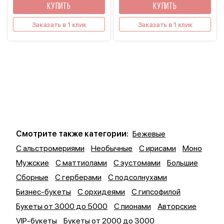
КУПИТЬ
КУПИТЬ
Заказать в 1 клик
Заказать в 1 клик
Смотрите также категории:
Бежевые
С альстромериями
Необычные
С ирисами
Моно
Мужские
С маттиолами
С эустомами
Большие
Сборные
С герберами
С подсолнухами
Бизнес-букеты
С орхидеями
С гипсофилой
Букеты от 3000 до 5000
С пионами
Авторские
VIP-букеты
Букеты от 2000 до 3000