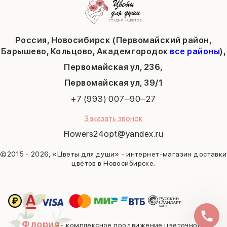
Последний звонок
Барышево
Выпускной
Академгородок
Татьянин день
Россия, Новосибирск (Первомайский район,
9 мая
Барышево, Кольцово, Академгородок
все районы
),
Первомайская ул, 236,
​Первомайская ул, 39/1
+7 (993) 007‒90‒27
Заказать звонок
Flowers24opt@yandex.ru
©2015 - 2026, «Цветы для души» - интернет-магазин доставки
цветов в Новосибирске.
Флория
- комплексное продвижение цветочного