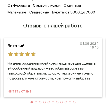
От флориста
С амариллисами
С каллами
Маленькие
Свадебные
Букеты от 5000 до 7000
Отзывы о нашей работе
03.09.2024
Виталий
16:45
На день рождения моей крестницы я решил сделать
ей особенный подарок – её любимый букет из
гипсофил. Я обратился к флористам, и они не только
подсказали мне стоимость, но и помогли выбрать
самые свежие и красивые цветы. Доставка была
организована безупречно: букет прибыл точно в срок
Читать отзыв
и выглядел просто потрясающе! Я был в восторге от
того, как он передал всю нежность и красоту, и
увидев радостные глаза крестницы, понял, что