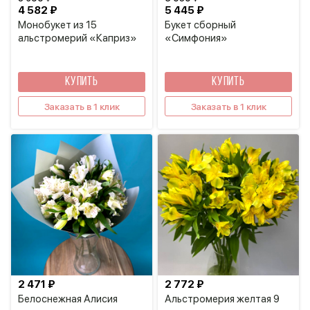
4 582 ₽
5 445 ₽
Монобукет из 15
Букет сборный
альстромерий «Каприз»
«Симфония»
КУПИТЬ
КУПИТЬ
Заказать в 1 клик
Заказать в 1 клик
2 471 ₽
2 772 ₽
Белоснежная Алисия
Альстромерия желтая 9