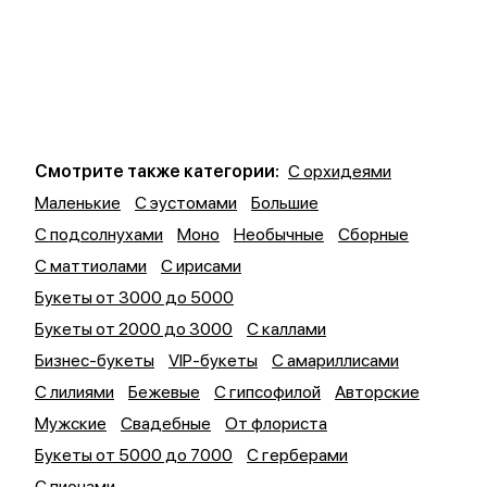
Смотрите также категории:
С орхидеями
Маленькие
С эустомами
Большие
С подсолнухами
Моно
Необычные
Сборные
С маттиолами
С ирисами
Букеты от 3000 до 5000
Букеты от 2000 до 3000
С каллами
Бизнес-букеты
VIP-букеты
С амариллисами
С лилиями
Бежевые
С гипсофилой
Авторские
Мужские
Свадебные
От флориста
Букеты от 5000 до 7000
С герберами
С пионами