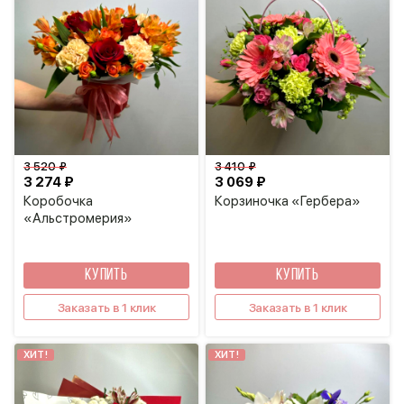
3 520 ₽
3 410 ₽
3 274 ₽
3 069 ₽
Коробочка
Корзиночка «Гербера»
«Альстромерия»
КУПИТЬ
КУПИТЬ
Заказать в 1 клик
Заказать в 1 клик
ХИТ!
ХИТ!