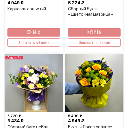
4 949 ₽
5 224 ₽
Карнавал соцветий
Сборный букет
«Цветочная матрица»
КУПИТЬ
КУПИТЬ
Заказать в 1 клик
Заказать в 1 клик
Акция %
5 720 ₽
5 499 ₽
5 434 ₽
4 949 ₽
Сборный букет «Бал
Букет «Яркое солнце»