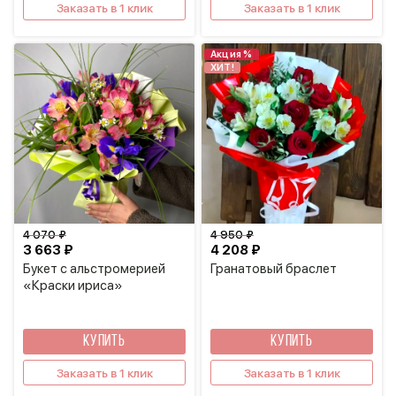
Заказать в 1 клик
Заказать в 1 клик
Акция %
ХИТ!
4 070 ₽
4 950 ₽
3 663 ₽
4 208 ₽
Букет с альстромерией
Гранатовый браслет
«Краски ириса»
КУПИТЬ
КУПИТЬ
Заказать в 1 клик
Заказать в 1 клик