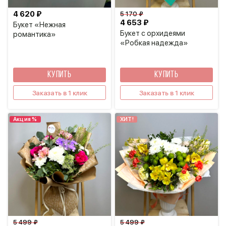
4 620 ₽
5 170 ₽
4 653 ₽
Букет «Нежная
Букет с орхидеями
романтика»
«Робкая надежда»
КУПИТЬ
КУПИТЬ
Заказать в 1 клик
Заказать в 1 клик
Акция %
ХИТ!
5 499 ₽
5 499 ₽