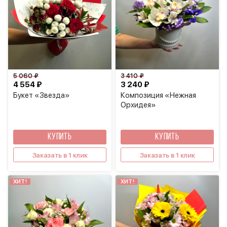
5 060 ₽
3 410 ₽
4 554 ₽
3 240 ₽
Букет «Звезда»
Композиция «Нежная
Орхидея»
КУПИТЬ
КУПИТЬ
Заказать в 1 клик
Заказать в 1 клик
ХИТ!
ХИТ!