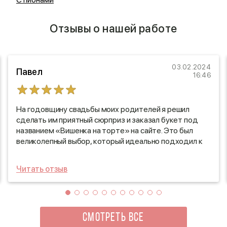
Отзывы о нашей работе
03.02.2024
Павел
16:46
На годовщину свадьбы моих родителей я решил
сделать им приятный сюрприз и заказал букет под
названием «Вишенка на торте» на сайте. Это был
великолепный выбор, который идеально подходил к
их празднику. Курьер прибыл точно в назначенное
время, что приятно удивило меня – никаких
Читать отзыв
задержек! Букет был не только элегантно оформлен,
но и радовал глаз своим ярким сочетанием цветов и
свежестью. Я остался полностью доволен
обслуживанием и качеством доставки, это
определенно сделало их день ещё более особенным!
СМОТРЕТЬ ВСЕ