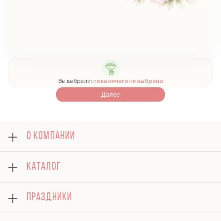
Вы выбрали:
пока ничего не выбрано
Далее
О КОМПАНИИ
О нас
КАТАЛОГ
Оплата
Отзывы
Розы
Блог
ПРАЗДНИКИ
Букеты
Гарантии
Композиции
Доставка
8 марта