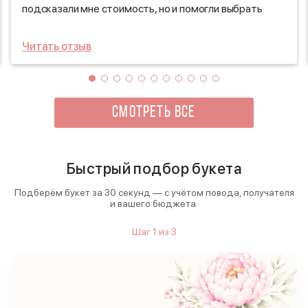
подсказали мне стоимость, но и помогли выбрать
самые свежие и красивые цветы. Доставка была
организована безупречно: букет прибыл точно в срок
Читать отзыв
и выглядел просто потрясающе! Я был в восторге от
того, как он передал всю нежность и красоту, и
увидев радостные глаза крестницы, понял, что
сделал правильный выбор. Это был незабываемый
момент, который она запомнит надолго!
СМОТРЕТЬ ВСЕ
Быстрый подбор букета
Подберём букет за 30 секунд — с учётом повода, получателя
и вашего бюджета.
Шаг
1
из
3