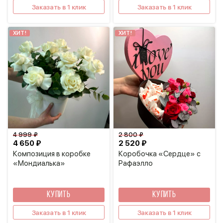
Заказать в 1 клик
Заказать в 1 клик
ХИТ!
ХИТ!
4 999 ₽
2 800 ₽
4 650 ₽
2 520 ₽
Композиция в коробке
Коробочка «Сердце» с
«Мондиалька»
Рафаэлло
КУПИТЬ
КУПИТЬ
Заказать в 1 клик
Заказать в 1 клик