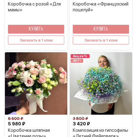
Коробочка с розой «Для
Коробочка «Французский
мамы»
поцелуй»
КУПИТЬ
КУПИТЬ
Заказать в 1 клик
Заказать в 1 клик
Акция %
ХИТ!
6 500 ₽
3 800 ₽
5 980 ₽
3 420 ₽
Коробочка шляпная
Композиция из гипсофилы
«Цветение розы»
«Летний Фейерверк»