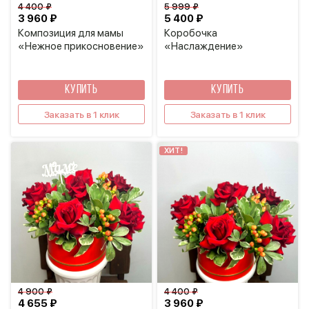
4 400 ₽
5 999 ₽
3 960 ₽
5 400 ₽
Композиция для мамы
Коробочка
«Нежное прикосновение»
«Наслаждение»
КУПИТЬ
КУПИТЬ
Заказать в 1 клик
Заказать в 1 клик
ХИТ!
4 900 ₽
4 400 ₽
4 655 ₽
3 960 ₽