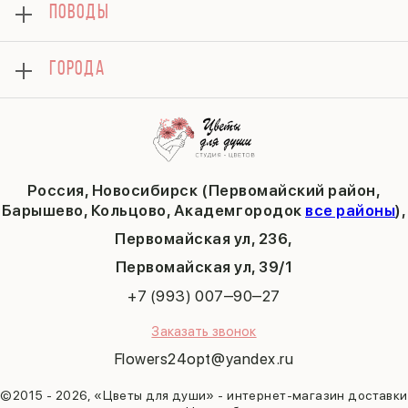
Подарки
ПОВОДЫ
Вопросы и ответы
14 февраля
Хризантемы
Контакты
День матери
Комбо-предложения
Как сделать заказ
1 сентября
ГОРОДА
Тюльпаны
Политика конфиденциальности
День учителя
Публичная оферта
Пасха
Кольцово
Последний звонок
Барышево
Выпускной
Академгородок
Татьянин день
Россия, Новосибирск (Первомайский район,
9 мая
Барышево, Кольцово, Академгородок
все районы
),
Первомайская ул, 236,
​Первомайская ул, 39/1
+7 (993) 007‒90‒27
Заказать звонок
Flowers24opt@yandex.ru
©2015 - 2026, «Цветы для души» - интернет-магазин доставки