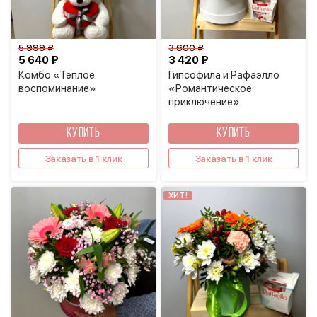
5 999 ₽
3 600 ₽
5 640 ₽
3 420 ₽
Комбо «Теплое
Гипсофила и Рафаэлло
воспоминание»
«Романтическое
приключение»
КУПИТЬ
КУПИТЬ
Заказать в 1 клик
Заказать в 1 клик
ХИТ!