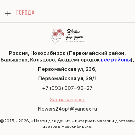
Контакты
День матери
Комбо-предложения
Как сделать заказ
1 сентября
ГОРОДА
Тюльпаны
Политика конфиденциальности
День учителя
Публичная оферта
Пасха
Кольцово
Последний звонок
Барышево
Выпускной
Академгородок
Татьянин день
Россия, Новосибирск (Первомайский район,
9 мая
Барышево, Кольцово, Академгородок
все районы
),
Первомайская ул, 236,
​Первомайская ул, 39/1
+7 (993) 007‒90‒27
Заказать звонок
Flowers24opt@yandex.ru
©2015 - 2026, «Цветы для души» - интернет-магазин доставки
цветов в Новосибирске.