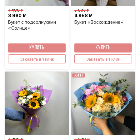
4 400 ₽
5 633 ₽
3 960 ₽
4 958 ₽
Букет с подсолнухами
Букет «Восхождение»
«Солнце»
КУПИТЬ
КУПИТЬ
Заказать в 1 клик
Заказать в 1 клик
ХИТ!
4 200 ₽
5 500 ₽