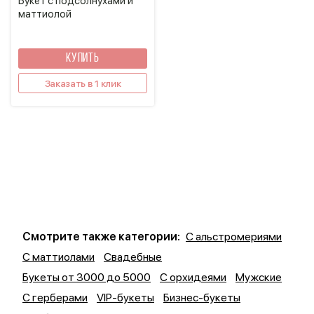
Букет с подсолнухами и
маттиолой
КУПИТЬ
Заказать в 1 клик
Смотрите также категории:
С альстромериями
С маттиолами
Свадебные
Букеты от 3000 до 5000
С орхидеями
Мужские
С герберами
VIP-букеты
Бизнес-букеты