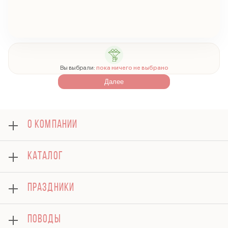
Вы выбрали:
пока ничего не выбрано
Далее
О КОМПАНИИ
О нас
КАТАЛОГ
Оплата
Отзывы
Розы
Блог
ПРАЗДНИКИ
Букеты
Гарантии
Композиции
Доставка
8 марта
Подарки
ПОВОДЫ
Вопросы и ответы
14 февраля
Хризантемы