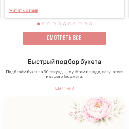
удивлена тем, как оперативно все подготовили!
Цветы были свежими и ароматными, а оформление
Читать отзыв
просто восхитительным. Это отличный способ
порадовать себя или близких, не выходя из дома!
СМОТРЕТЬ ВСЕ
Быстрый подбор букета
Подберём букет за 30 секунд — с учётом повода, получателя
и вашего бюджета.
Шаг
1
из
3