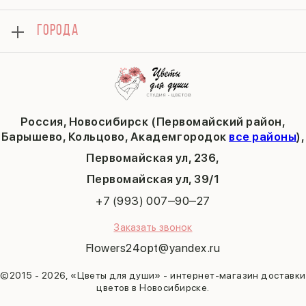
Контакты
День матери
Комбо-предложения
Как сделать заказ
1 сентября
ГОРОДА
Тюльпаны
Политика конфиденциальности
День учителя
Публичная оферта
Пасха
Кольцово
Последний звонок
Барышево
Выпускной
Академгородок
Татьянин день
Россия, Новосибирск (Первомайский район,
9 мая
Барышево, Кольцово, Академгородок
все районы
),
Первомайская ул, 236,
​Первомайская ул, 39/1
+7 (993) 007‒90‒27
Заказать звонок
Flowers24opt@yandex.ru
©2015 - 2026, «Цветы для души» - интернет-магазин доставки
цветов в Новосибирске.