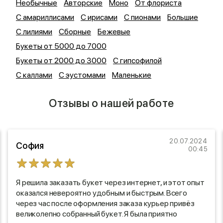
Необычные
Авторские
Моно
От флориста
С амариллисами
С ирисами
С пионами
Большие
С лилиями
Сборные
Бежевые
Букеты от 5000 до 7000
Букеты от 2000 до 3000
С гипсофилой
С каллами
С эустомами
Маленькие
Отзывы о нашей работе
20.07.2024
София
00:45
Я решила заказать букет через интернет, и этот опыт
оказался невероятно удобным и быстрым. Всего
через час после оформления заказа курьер привёз
великолепно собранный букет. Я была приятно