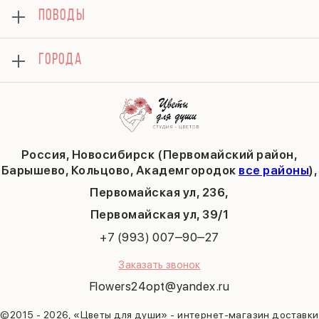
8 марта
Подарки
ПОВОДЫ
Вопросы и ответы
14 февраля
Хризантемы
Контакты
День матери
Комбо-предложения
Как сделать заказ
1 сентября
ГОРОДА
Тюльпаны
Политика конфиденциальности
День учителя
Публичная оферта
Пасха
Кольцово
Последний звонок
Барышево
Выпускной
Академгородок
Татьянин день
Россия, Новосибирск (Первомайский район,
9 мая
Барышево, Кольцово, Академгородок
все районы
),
Первомайская ул, 236,
​Первомайская ул, 39/1
+7 (993) 007‒90‒27
Заказать звонок
Flowers24opt@yandex.ru
©2015 - 2026, «Цветы для души» - интернет-магазин доставки