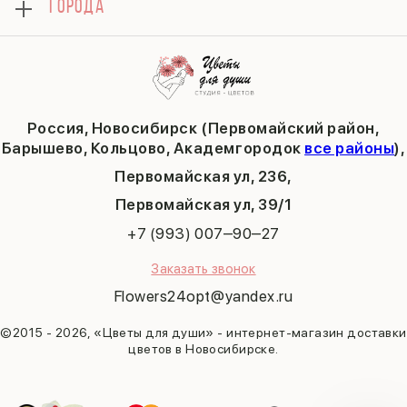
ГОРОДА
Тюльпаны
Политика конфиденциальности
День учителя
Публичная оферта
Пасха
Кольцово
Последний звонок
Барышево
Выпускной
Академгородок
Татьянин день
Россия, Новосибирск (Первомайский район,
9 мая
Барышево, Кольцово, Академгородок
все районы
),
Первомайская ул, 236,
​Первомайская ул, 39/1
+7 (993) 007‒90‒27
Заказать звонок
Flowers24opt@yandex.ru
©2015 - 2026, «Цветы для души» - интернет-магазин доставки
цветов в Новосибирске.