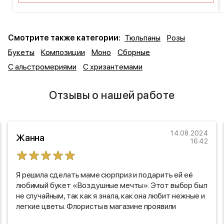
Смотрите также категории:
Тюльпаны
Розы
Букеты
Композиции
Моно
Сборные
С альстромериями
С хризантемами
Отзывы о нашей работе
14.08.2024
Жанна
16:42
Я решила сделать маме сюрприз и подарить ей её
любимый букет «Воздушные мечты». Этот выбор был
не случайным, так как я знала, как она любит нежные и
легкие цветы. Флористы в магазине проявили
настоящий профессионализм: они тщательно