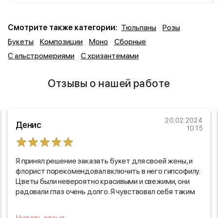
Смотрите также категории:
Тюльпаны
Розы
Букеты
Композиции
Моно
Сборные
С альстромериями
С хризантемами
Отзывы о нашей работе
20.02.2024
Денис
10:15
Я принял решение заказать букет для своей жены, и
флорист порекомендовал включить в него гипсофилу.
Цветы были невероятно красивыми и свежими, они
радовали глаз очень долго. Я чувствовал себя таким
хорошим мужем, увидев улыбку на лице моей жены,
когда она получила этот прекрасный букет. Спасибо