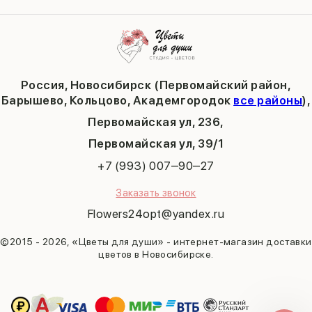
День учителя
Публичная оферта
Пасха
Кольцово
Последний звонок
Барышево
Выпускной
Академгородок
Татьянин день
Россия, Новосибирск (Первомайский район,
9 мая
Барышево, Кольцово, Академгородок
все районы
),
Первомайская ул, 236,
​Первомайская ул, 39/1
+7 (993) 007‒90‒27
Заказать звонок
Flowers24opt@yandex.ru
©2015 - 2026, «Цветы для души» - интернет-магазин доставки
цветов в Новосибирске.