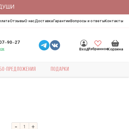
ЯДУШИ
плата
Отзывы
О нас
Доставка
Гарантии
Вопросы и ответы
Контакты
007‒90‒27
нок
Избранное
Вход
Корзина
БО-ПРЕДЛОЖЕНИЯ
ПОДАРКИ
-
+