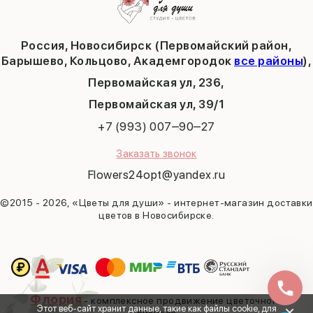
Выпускной
Академгородок
Татьянин день
Россия, Новосибирск (Первомайский район,
9 мая
Барышево, Кольцово, Академгородок
все районы
),
Первомайская ул, 236,
​Первомайская ул, 39/1
+7 (993) 007‒90‒27
Заказать звонок
Flowers24opt@yandex.ru
©2015 - 2026, «Цветы для души» - интернет-магазин доставки
цветов в Новосибирске.
Флория
- комплексное продвижение цветочного