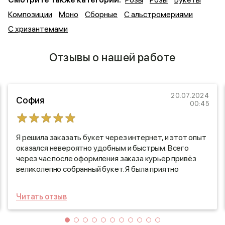
Композиции
Моно
Сборные
С альстромериями
С хризантемами
Отзывы о нашей работе
20.07.2024
София
00:45
Я решила заказать букет через интернет, и этот опыт
оказался невероятно удобным и быстрым. Всего
через час после оформления заказа курьер привёз
великолепно собранный букет. Я была приятно
удивлена тем, как оперативно все подготовили!
Цветы были свежими и ароматными, а оформление
Читать отзыв
просто восхитительным. Это отличный способ
порадовать себя или близких, не выходя из дома!