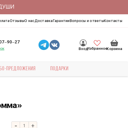
ЯДУШИ
плата
Отзывы
О нас
Доставка
Гарантии
Вопросы и ответы
Контакты
007‒90‒27
нок
Избранное
Вход
Корзина
БО-ПРЕДЛОЖЕНИЯ
ПОДАРКИ
ломма»
-
+