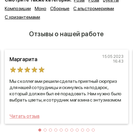
Композиции
Моно
Сборные
С альстромериями
С хризантемами
Отзывы о нашей работе
15.05.2023
Маргарита
16:43
Мы с коллегами решили сделать приятный сюрприз
для нашей сотрудницы и скинулись на подарок,
который должен был её порадовать. Нам нужно было
выбрать цветы, и сотрудник магазина с энтузиазмом
порекомендовал великолепный букет «Цвет Лета»,
который идеально подходил для такого случая. После
Читать отзыв
того как мы оплатили заказ, мы были приятно
удивлены, как быстро и профессионально собрали наш
букет. Вскоре курьер доставил его в офис, и