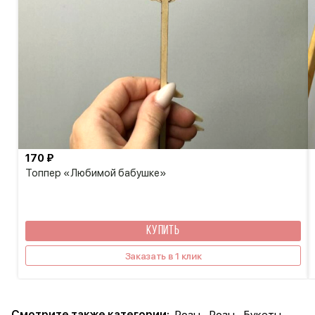
170 ₽
Топпер «Любимой бабушке»
КУПИТЬ
Заказать в 1 клик
Смотрите также категории:
Розы
Розы
Букеты