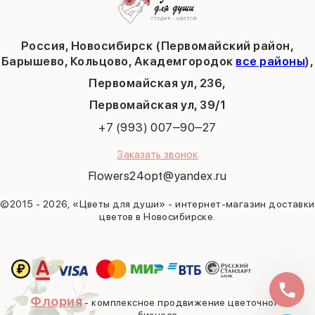
Выпускной
Академгородок
Татьянин день
Россия, Новосибирск (Первомайский район,
9 мая
Барышево, Кольцово, Академгородок
все районы
),
Первомайская ул, 236,
​Первомайская ул, 39/1
+7 (993) 007‒90‒27
Заказать звонок
Flowers24opt@yandex.ru
©2015 - 2026, «Цветы для души» - интернет-магазин доставки
цветов в Новосибирске.
Флория
- комплексное продвижение цветочного