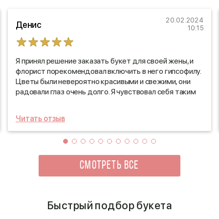
20.02.2024
Денис
10:15
Я принял решение заказать букет для своей жены, и
флорист порекомендовал включить в него гипсофилу.
Цветы были невероятно красивыми и свежими, они
радовали глаз очень долго. Я чувствовал себя таким
хорошим мужем, увидев улыбку на лице моей жены,
когда она получила этот прекрасный букет. Спасибо
Читать отзыв
флористу за отличный выбор!
СМОТРЕТЬ ВСЕ
Быстрый подбор букета