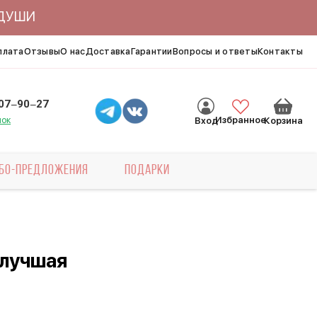
ЯДУШИ
плата
Отзывы
О нас
Доставка
Гарантии
Вопросы и ответы
Контакты
007‒90‒27
нок
Избранное
Вход
Корзина
БО-ПРЕДЛОЖЕНИЯ
ПОДАРКИ
 лучшая