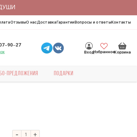
ЯДУШИ
плата
Отзывы
О нас
Доставка
Гарантии
Вопросы и ответы
Контакты
007‒90‒27
нок
Избранное
Вход
Корзина
БО-ПРЕДЛОЖЕНИЯ
ПОДАРКИ
-
+