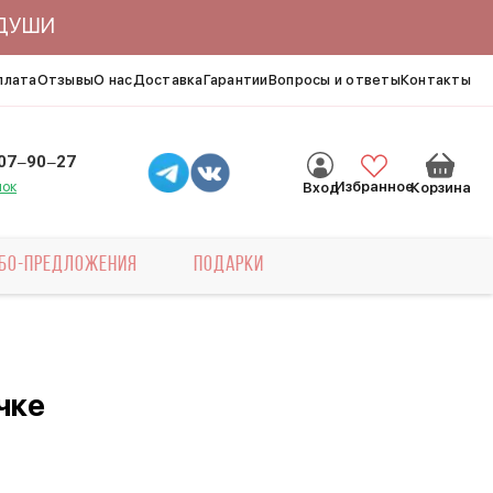
ЯДУШИ
плата
Отзывы
О нас
Доставка
Гарантии
Вопросы и ответы
Контакты
007‒90‒27
нок
Избранное
Вход
Корзина
БО-ПРЕДЛОЖЕНИЯ
ПОДАРКИ
чке