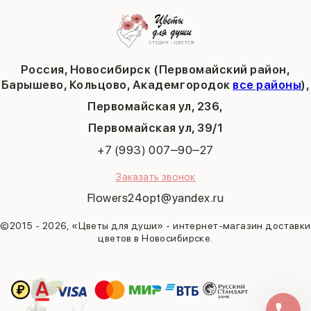
Публичная оферта
Пасха
Кольцово
Последний звонок
Барышево
Выпускной
Академгородок
Татьянин день
Россия, Новосибирск (Первомайский район,
9 мая
Барышево, Кольцово, Академгородок
все районы
),
Первомайская ул, 236,
​Первомайская ул, 39/1
+7 (993) 007‒90‒27
Заказать звонок
Flowers24opt@yandex.ru
©2015 - 2026, «Цветы для души» - интернет-магазин доставки
цветов в Новосибирске.