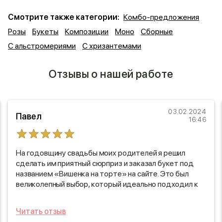
Смотрите также категории:
Комбо-предложения
Розы
Букеты
Композиции
Моно
Сборные
С альстромериями
С хризантемами
Отзывы о нашей работе
03.02.2024
Павел
16:46
На годовщину свадьбы моих родителей я решил
сделать им приятный сюрприз и заказал букет под
названием «Вишенка на торте» на сайте. Это был
великолепный выбор, который идеально подходил к
их празднику. Курьер прибыл точно в назначенное
время, что приятно удивило меня – никаких
Читать отзыв
задержек! Букет был не только элегантно оформлен,