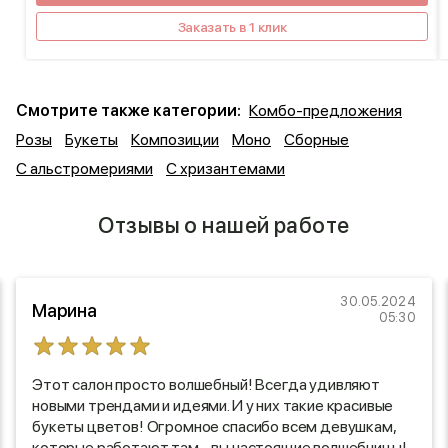
Заказать в 1 клик
Смотрите также категории:
Комбо-предложения
Розы
Букеты
Композиции
Моно
Сборные
С альстромериями
С хризантемами
Отзывы о нашей работе
30.05.2024
Марина
05:30
Этот салон просто волшебный! Всегда удивляют
новыми трендами и идеями. И у них такие красивые
букеты цветов! Огромное спасибо всем девушкам,
которые работают там - вы настоящие волшебницы!