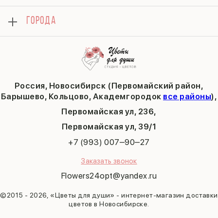
Контакты
День матери
Комбо-предложения
Как сделать заказ
1 сентября
ГОРОДА
Тюльпаны
Политика конфиденциальности
День учителя
Публичная оферта
Пасха
Кольцово
Последний звонок
Барышево
Выпускной
Академгородок
Татьянин день
Россия, Новосибирск (Первомайский район,
9 мая
Барышево, Кольцово, Академгородок
все районы
),
Первомайская ул, 236,
​Первомайская ул, 39/1
+7 (993) 007‒90‒27
Заказать звонок
Flowers24opt@yandex.ru
©2015 - 2026, «Цветы для души» - интернет-магазин доставки
цветов в Новосибирске.