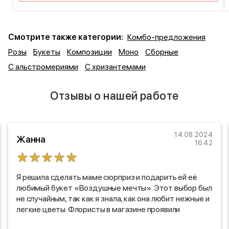
Смотрите также категории:
Комбо-предложения
Розы
Букеты
Композиции
Моно
Сборные
С альстромериями
С хризантемами
Отзывы о нашей работе
14.08.2024
Жанна
16:42
Я решила сделать маме сюрприз и подарить ей её
любимый букет «Воздушные мечты». Этот выбор был
не случайным, так как я знала, как она любит нежные и
легкие цветы. Флористы в магазине проявили
настоящий профессионализм: они тщательно