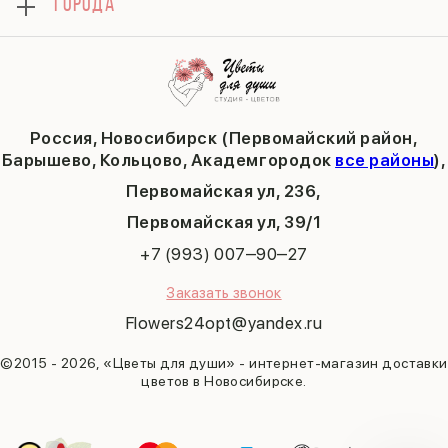
ГОРОДА
Тюльпаны
Политика конфиденциальности
День учителя
Публичная оферта
Пасха
Кольцово
Последний звонок
Барышево
Выпускной
Академгородок
Татьянин день
Россия, Новосибирск (Первомайский район,
9 мая
Барышево, Кольцово, Академгородок
все районы
),
Первомайская ул, 236,
​Первомайская ул, 39/1
+7 (993) 007‒90‒27
Заказать звонок
Flowers24opt@yandex.ru
©2015 - 2026, «Цветы для души» - интернет-магазин доставки
цветов в Новосибирске.