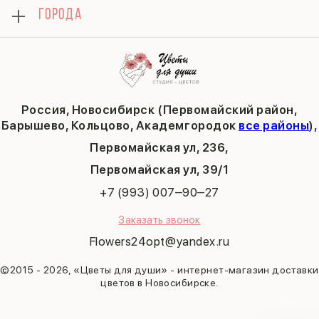
Как сделать заказ
1 сентября
ГОРОДА
Тюльпаны
Политика конфиденциальности
День учителя
Публичная оферта
Пасха
Кольцово
Последний звонок
Барышево
Выпускной
Академгородок
Татьянин день
Россия, Новосибирск (Первомайский район,
9 мая
Барышево, Кольцово, Академгородок
все районы
),
Первомайская ул, 236,
​Первомайская ул, 39/1
+7 (993) 007‒90‒27
Заказать звонок
Flowers24opt@yandex.ru
©2015 - 2026, «Цветы для души» - интернет-магазин доставки
цветов в Новосибирске.