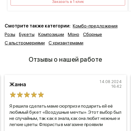
Заказать в 1 клик
Смотрите также категории:
Комбо-предложения
Розы
Букеты
Композиции
Моно
Сборные
С альстромериями
С хризантемами
Отзывы о нашей работе
14.08.2024
Жанна
16:42
Я решила сделать маме сюрприз и подарить ей её
любимый букет «Воздушные мечты». Этот выбор был
не случайным, так как я знала, как она любит нежные и
легкие цветы. Флористы в магазине проявили
настоящий профессионализм: они тщательно