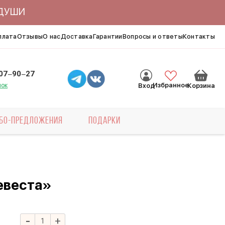
ЯДУШИ
плата
Отзывы
О нас
Доставка
Гарантии
Вопросы и ответы
Контакты
007‒90‒27
нок
Избранное
Вход
Корзина
БО-ПРЕДЛОЖЕНИЯ
ПОДАРКИ
евеста»
-
+