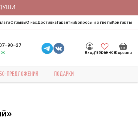
ЯДУШИ
плата
Отзывы
О нас
Доставка
Гарантии
Вопросы и ответы
Контакты
007‒90‒27
нок
Избранное
Вход
Корзина
БО-ПРЕДЛОЖЕНИЯ
ПОДАРКИ
ий»