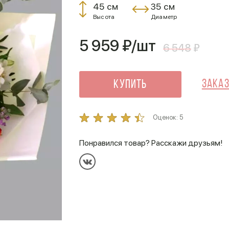
45 см
35 см
Высота
Диаметр
5 959
₽/шт
6 548
₽
Заказ
Купить
Оценок:
5
Понравился товар? Расскажи друзьям!