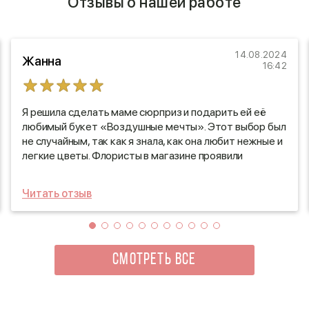
Отзывы о нашей работе
14.08.2024
Жанна
16:42
Я решила сделать маме сюрприз и подарить ей её
любимый букет «Воздушные мечты». Этот выбор был
не случайным, так как я знала, как она любит нежные и
легкие цветы. Флористы в магазине проявили
настоящий профессионализм: они тщательно
подобрали каждый элемент букета, и результат
Читать отзыв
превзошёл все ожидания! Букет выглядел просто
великолепно — свежие цветы, утончённое
оформление. Доставка была организована
безупречно: курьер прибыл по указанному адресу
точно в срок, и мама была в восторге от такого
СМОТРЕТЬ ВСЕ
заботливого подарка. Этот момент стал настоящим
праздником для нас обеих!