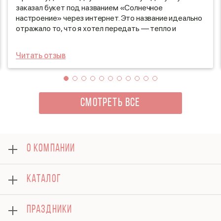
заказал букет под названием «Солнечное
настроение» через интернет. Это название идеально
отражало то, что я хотел передать — тепло и
радость. Букет был ярким и жизнерадостным, а
оформление просто восхитительным. Курьер
Читать отзыв
доставил его точно в срок, что позволило мне
организовать неожиданный сюрприз для этой
красавицы. Когда она увидела цветы, её глаза засияли
от счастья! Этот момент стал настоящим
фейерверком эмоций, и я был рад, что смог подарить
СМОТРЕТЬ ВСЕ
ей такие положительные впечатления.
О КОМПАНИИ
О нас
КАТАЛОГ
Оплата
Отзывы
Розы
Блог
ПРАЗДНИКИ
Букеты
Гарантии