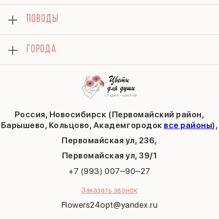
Композиции
Доставка
8 марта
Подарки
ПОВОДЫ
Вопросы и ответы
14 февраля
Хризантемы
Контакты
День матери
Комбо-предложения
Как сделать заказ
1 сентября
ГОРОДА
Тюльпаны
Политика конфиденциальности
День учителя
Публичная оферта
Пасха
Кольцово
Последний звонок
Барышево
Выпускной
Академгородок
Татьянин день
Россия, Новосибирск (Первомайский район,
9 мая
Барышево, Кольцово, Академгородок
все районы
),
Первомайская ул, 236,
​Первомайская ул, 39/1
+7 (993) 007‒90‒27
Заказать звонок
Flowers24opt@yandex.ru