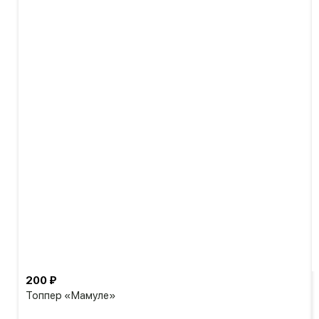
200 ₽
Топпер «Мамуле»