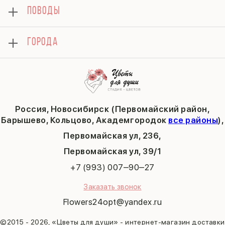
8 марта
Подарки
ПОВОДЫ
Вопросы и ответы
14 февраля
Хризантемы
Контакты
День матери
Комбо-предложения
Как сделать заказ
1 сентября
ГОРОДА
Тюльпаны
Политика конфиденциальности
День учителя
Публичная оферта
Пасха
Кольцово
Последний звонок
Барышево
Выпускной
Академгородок
Татьянин день
Россия, Новосибирск (Первомайский район,
9 мая
Барышево, Кольцово, Академгородок
все районы
),
Первомайская ул, 236,
​Первомайская ул, 39/1
+7 (993) 007‒90‒27
Заказать звонок
Flowers24opt@yandex.ru
©2015 - 2026, «Цветы для души» - интернет-магазин доставки