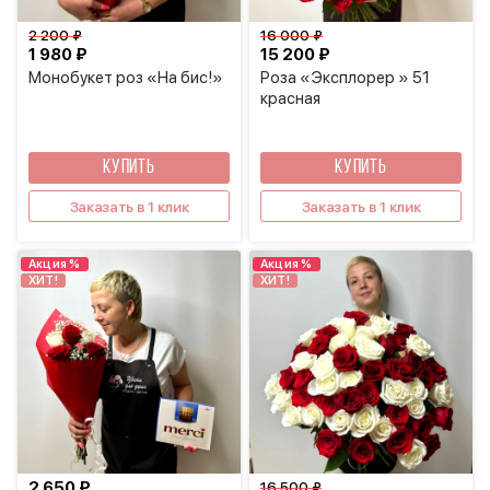
2 200 ₽
16 000 ₽
1 980 ₽
15 200 ₽
Монобукет роз «На бис!»
Роза «Эксплорер » 51
красная
КУПИТЬ
КУПИТЬ
Заказать в 1 клик
Заказать в 1 клик
Акция %
Акция %
ХИТ!
ХИТ!
2 650 ₽
16 500 ₽