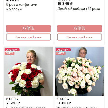
15 345 ₽
5 роз с конфетами
Двойной соблазн 51 роза
«Мерси»
КУПИТЬ
КУПИТЬ
Заказать в 1 клик
Заказать в 1 клик
Акция %
Акция %
ХИТ!
ХИТ!
8 000 ₽
9 500 ₽
7 520 ₽
8 930 ₽