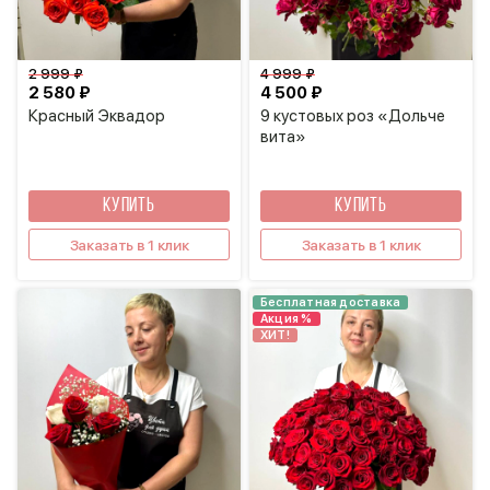
2 999 ₽
4 999 ₽
2 580 ₽
4 500 ₽
Красный Эквадор
9 кустовых роз «Дольче
вита»
КУПИТЬ
КУПИТЬ
Заказать в 1 клик
Заказать в 1 клик
Бесплатная доставка
Акция %
ХИТ!