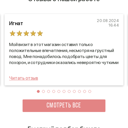
20.08.2024
Игнат
16:44
Мой визит в этот магазин оставил только
положительные впечатления, несмотря на грустный
повод. Мне понадобилось подобрать цветы для
похорон, и сотрудники оказались невероятно чуткими
и профессиональными. Они с уважением выслушали
мои пожелания и предложили несколько вариантов,
Читать отзыв
которые идеально соответствовали ситуации. Я был
приятно удивлён их внимательностью и заботой.
Благодаря их помощи, я смог выбрать цветы, которые
отражали моё уважение и память о дорогом
человеке. Рекомендую этот магазин всем, кто ищет
СМОТРЕТЬ ВСЕ
не только качественные цветы, но и поддержку в
трудные времена!