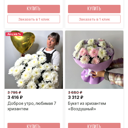
КУПИТЬ
КУПИТЬ
Заказать в 1 клик
Заказать в 1 клик
Акция %
3 795 ₽
3 680 ₽
3 416 ₽
3 312 ₽
Доброе утро, любимая 7
Букет из хризантем
хризантем
«Воздушный»
КУПИТЬ
КУПИТЬ