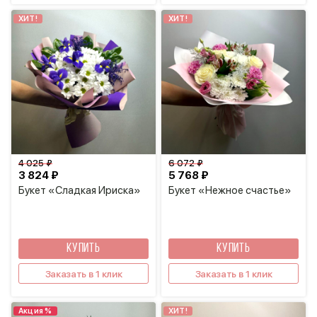
ХИТ!
ХИТ!
4 025 ₽
6 072 ₽
3 824 ₽
5 768 ₽
Букет «Сладкая Ириска»
Букет «Нежное счастье»
КУПИТЬ
КУПИТЬ
Заказать в 1 клик
Заказать в 1 клик
Акция %
ХИТ!