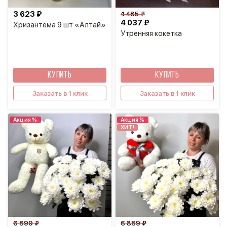
3 623 ₽
4 485 ₽
4 037 ₽
Хризантема 9 шт «Алтай»
Утренняя кокетка
КУПИТЬ
КУПИТЬ
Заказать в 1 клик
Заказать в 1 клик
Акция %
Акция %
ХИТ!
6 899 ₽
6 889 ₽