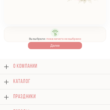
Вы выбрали:
пока ничего не выбрано
Далее
О КОМПАНИИ
О нас
КАТАЛОГ
Оплата
Отзывы
Розы
Блог
ПРАЗДНИКИ
Букеты
Гарантии
Композиции
Доставка
8 марта
Подарки