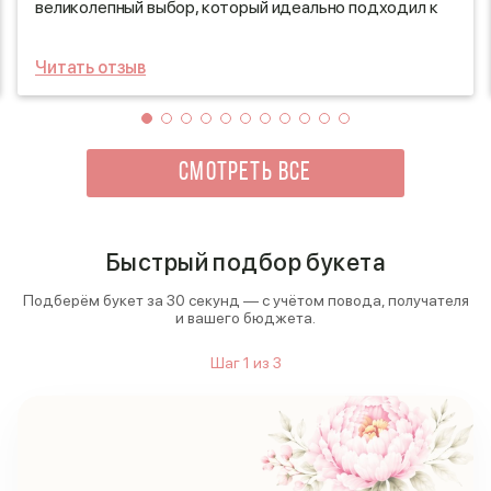
великолепный выбор, который идеально подходил к
их празднику. Курьер прибыл точно в назначенное
время, что приятно удивило меня – никаких
Читать отзыв
задержек! Букет был не только элегантно оформлен,
но и радовал глаз своим ярким сочетанием цветов и
свежестью. Я остался полностью доволен
обслуживанием и качеством доставки, это
определенно сделало их день ещё более особенным!
СМОТРЕТЬ ВСЕ
Быстрый подбор букета
Подберём букет за 30 секунд — с учётом повода, получателя
и вашего бюджета.
Шаг
1
из
3