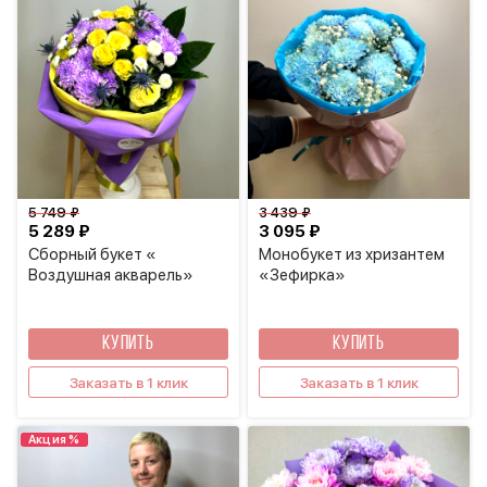
5 749 ₽
3 439 ₽
5 289 ₽
3 095 ₽
Сборный букет «
Монобукет из хризантем
Воздушная акварель»
«Зефирка»
КУПИТЬ
КУПИТЬ
Заказать в 1 клик
Заказать в 1 клик
Акция %