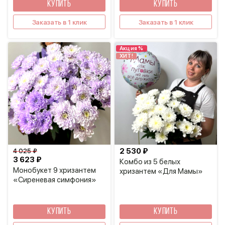
КУПИТЬ
КУПИТЬ
Заказать в 1 клик
Заказать в 1 клик
Акция %
ХИТ!
2 530 ₽
4 025 ₽
3 623 ₽
Комбо из 5 белых
Монобукет 9 хризантем
хризантем «Для Мамы»
«Сиреневая симфония»
КУПИТЬ
КУПИТЬ