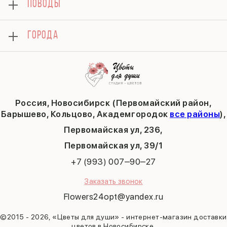
ПОВОДЫ
Вопросы и ответы
14 февраля
Хризантемы
Контакты
День матери
Комбо-предложения
Как сделать заказ
1 сентября
ГОРОДА
Тюльпаны
Политика конфиденциальности
День учителя
Публичная оферта
Пасха
Кольцово
Последний звонок
Барышево
Выпускной
Академгородок
Татьянин день
Россия, Новосибирск (Первомайский район,
9 мая
Барышево, Кольцово, Академгородок
все районы
),
Первомайская ул, 236,
​Первомайская ул, 39/1
+7 (993) 007‒90‒27
Заказать звонок
Flowers24opt@yandex.ru
©2015 - 2026, «Цветы для души» - интернет-магазин доставки
цветов в Новосибирске.