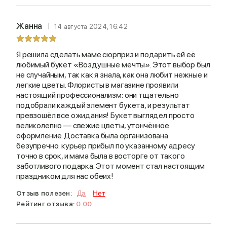
Жанна
14 августа 2024, 16:42
Я решила сделать маме сюрприз и подарить ей её
любимый букет «Воздушные мечты». Этот выбор был
не случайным, так как я знала, как она любит нежные и
легкие цветы. Флористы в магазине проявили
настоящий профессионализм: они тщательно
подобрали каждый элемент букета, и результат
превзошёл все ожидания! Букет выглядел просто
великолепно — свежие цветы, утончённое
оформление. Доставка была организована
безупречно: курьер прибыл по указанному адресу
точно в срок, и мама была в восторге от такого
заботливого подарка. Этот момент стал настоящим
праздником для нас обеих!
Отзыв полезен:
Да
Нет
Рейтинг отзыва:
0.00