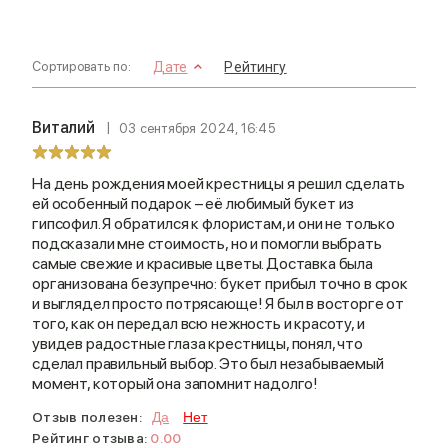
Сортировать по:
Дате
Рейтингу
Виталий
03 сентября 2024, 16:45
На день рождения моей крестницы я решил сделать
ей особенный подарок – её любимый букет из
гипсофил. Я обратился к флористам, и они не только
подсказали мне стоимость, но и помогли выбрать
самые свежие и красивые цветы. Доставка была
организована безупречно: букет прибыл точно в срок
и выглядел просто потрясающе! Я был в восторге от
того, как он передал всю нежность и красоту, и
увидев радостные глаза крестницы, понял, что
сделал правильный выбор. Это был незабываемый
момент, который она запомнит надолго!
Отзыв полезен:
Да
Нет
Рейтинг отзыва:
0.00