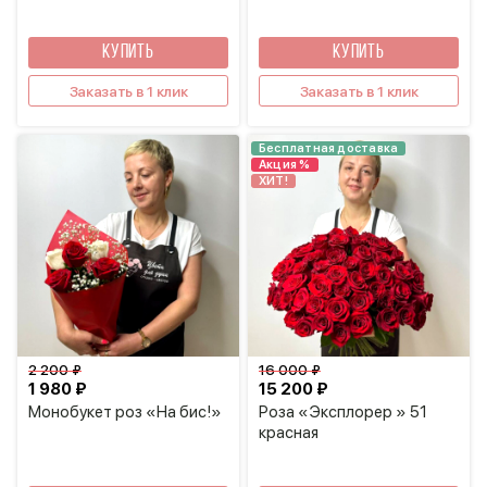
КУПИТЬ
КУПИТЬ
Заказать в 1 клик
Заказать в 1 клик
Бесплатная доставка
Акция %
ХИТ!
2 200 ₽
16 000 ₽
1 980 ₽
15 200 ₽
Монобукет роз «На бис!»
Роза «Эксплорер » 51
красная