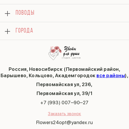
Композиции
Доставка
8 марта
Подарки
ПОВОДЫ
Вопросы и ответы
14 февраля
Хризантемы
Контакты
День матери
Комбо-предложения
Как сделать заказ
1 сентября
ГОРОДА
Тюльпаны
Политика конфиденциальности
День учителя
Публичная оферта
Пасха
Кольцово
Последний звонок
Барышево
Выпускной
Академгородок
Татьянин день
Россия, Новосибирск (Первомайский район,
9 мая
Барышево, Кольцово, Академгородок
все районы
),
Первомайская ул, 236,
​Первомайская ул, 39/1
+7 (993) 007‒90‒27
Заказать звонок
Flowers24opt@yandex.ru