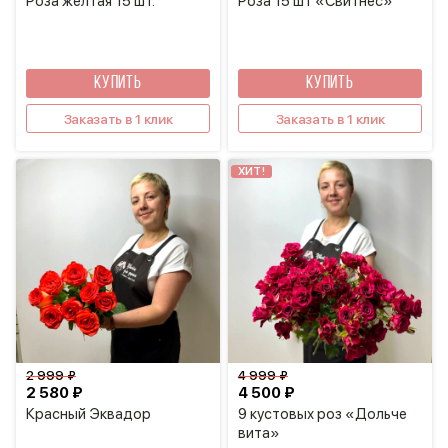
Роза желтая 15 шт.
Роза 15 шт «Свитнес»
КУПИТЬ
КУПИТЬ
Заказать в 1 клик
Заказать в 1 клик
ХИТ!
2 999 ₽
4 999 ₽
2 580 ₽
4 500 ₽
Красный Эквадор
9 кустовых роз «Дольче
вита»