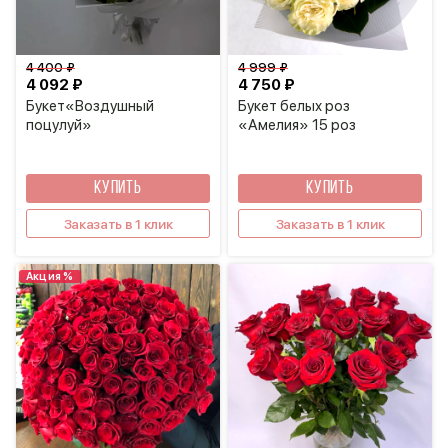
4 400 ₽
4 999 ₽
4 092 ₽
4 750 ₽
Букет«Воздушный
Букет белых роз
поцулуй»
«Амелия» 15 роз
КУПИТЬ
КУПИТЬ
Заказать в 1 клик
Заказать в 1 клик
Акция %