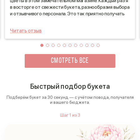
цветы в этом замечательном магазине. Каждый раз я
в восторге от свежести букета, разнообразия выбора
и отзывчивого персонала. Это так приятно получать
такие красивые цветы! Благодарю за ваше внимание к
деталям и заботу о качестве продукции. Не могу
Читать отзыв
дождаться следующего года, чтобы вновь
порадоваться вашим шикарным композициям!
СМОТРЕТЬ ВСЕ
Быстрый подбор букета
Подберём букет за 30 секунд — с учётом повода, получателя
и вашего бюджета.
Шаг
1
из
3