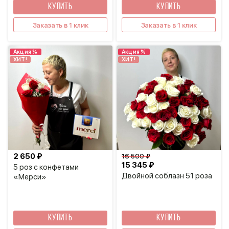
КУПИТЬ
КУПИТЬ
Заказать в 1 клик
Заказать в 1 клик
Акция %
Акция %
ХИТ!
ХИТ!
2 650 ₽
16 500 ₽
15 345 ₽
5 роз с конфетами
Двойной соблазн 51 роза
«Мерси»
КУПИТЬ
КУПИТЬ