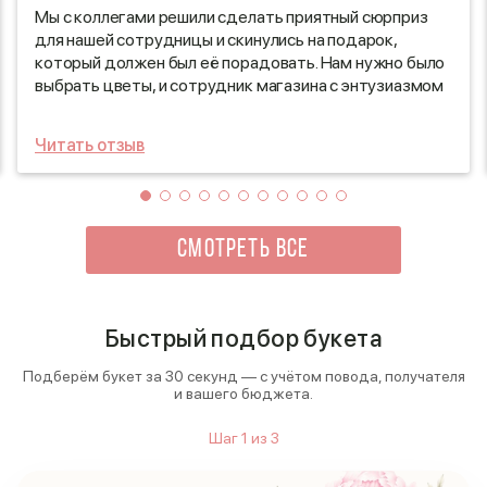
Мы с коллегами решили сделать приятный сюрприз
для нашей сотрудницы и скинулись на подарок,
который должен был её порадовать. Нам нужно было
выбрать цветы, и сотрудник магазина с энтузиазмом
порекомендовал великолепный букет «Цвет Лета»,
который идеально подходил для такого случая. После
Читать отзыв
того как мы оплатили заказ, мы были приятно
удивлены, как быстро и профессионально собрали наш
букет. Вскоре курьер доставил его в офис, и
атмосфера радости и веселья заполнила
пространство, когда наша коллега увидела этот
СМОТРЕТЬ ВСЕ
яркий и свежий подарок. Это был прекрасный способ
выразить нашу благодарность и признание её труда!
Быстрый подбор букета
Подберём букет за 30 секунд — с учётом повода, получателя
и вашего бюджета.
Шаг
1
из
3