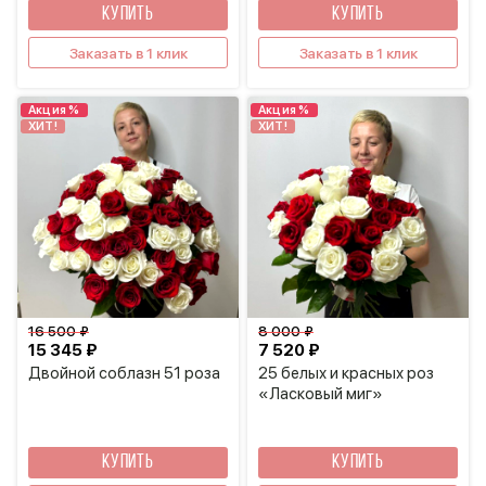
КУПИТЬ
КУПИТЬ
Заказать в 1 клик
Заказать в 1 клик
Акция %
Акция %
ХИТ!
ХИТ!
16 500 ₽
8 000 ₽
15 345 ₽
7 520 ₽
Двойной соблазн 51 роза
25 белых и красных роз
«Ласковый миг»
КУПИТЬ
КУПИТЬ