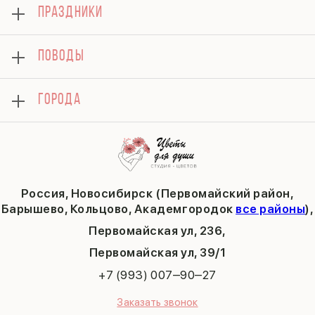
Блог
ПРАЗДНИКИ
Букеты
Гарантии
Композиции
Доставка
8 марта
Подарки
ПОВОДЫ
Вопросы и ответы
14 февраля
Хризантемы
Контакты
День матери
Комбо-предложения
Как сделать заказ
1 сентября
ГОРОДА
Тюльпаны
Политика конфиденциальности
День учителя
Публичная оферта
Пасха
Кольцово
Последний звонок
Барышево
Выпускной
Академгородок
Татьянин день
Россия, Новосибирск (Первомайский район,
9 мая
Барышево, Кольцово, Академгородок
все районы
),
Первомайская ул, 236,
​Первомайская ул, 39/1
+7 (993) 007‒90‒27
Заказать звонок