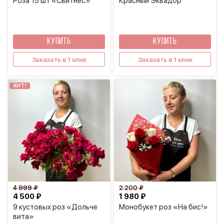
Роза 15 шт «Свитнес»
Красный Эквадор
КУПИТЬ
КУПИТЬ
Заказать в 1 клик
Заказать в 1 клик
ХИТ!
4 999 ₽
2 200 ₽
4 500 ₽
1 980 ₽
9 кустовых роз «Дольче
Монобукет роз «На бис!»
вита»