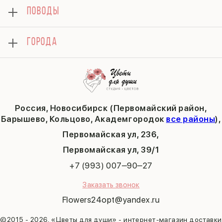
8 марта
Подарки
ПОВОДЫ
Вопросы и ответы
14 февраля
Хризантемы
Контакты
День матери
Комбо-предложения
Как сделать заказ
1 сентября
ГОРОДА
Тюльпаны
Политика конфиденциальности
День учителя
Публичная оферта
Пасха
Кольцово
Последний звонок
Барышево
Выпускной
Академгородок
Татьянин день
Россия, Новосибирск (Первомайский район,
9 мая
Барышево, Кольцово, Академгородок
все районы
),
Первомайская ул, 236,
​Первомайская ул, 39/1
+7 (993) 007‒90‒27
Заказать звонок
Flowers24opt@yandex.ru
©2015 - 2026, «Цветы для души» - интернет-магазин доставки