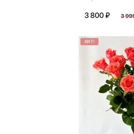
3 800 ₽
3 99
ХИТ!