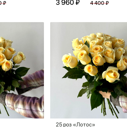
3 960 ₽
0 ₽
4 400 ₽
25 роз «Лотос»