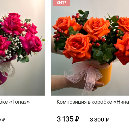
ХИТ!
бке «Топаз»
Композиция в коробке «Нин
3 135 ₽
0 ₽
3 300 ₽