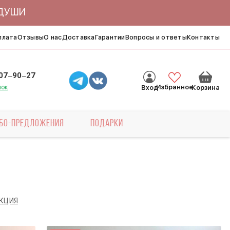
ЯДУШИ
плата
Отзывы
О нас
Доставка
Гарантии
Вопросы и ответы
Контакты
007‒90‒27
нок
Избранное
Вход
Корзина
БО-ПРЕДЛОЖЕНИЯ
ПОДАРКИ
КЦИЯ