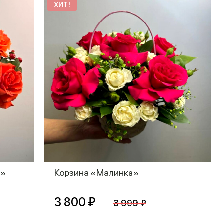
ХИТ!
а»
Корзина «Малинка»
3 800 ₽
3 999 ₽