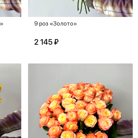
е»
9 роз «Золото»
2 145 ₽