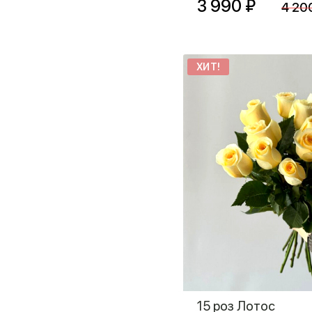
3 990 ₽
4 20
ХИТ!
15 роз Лотос