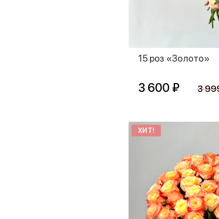
15 роз «Золото»
3 600 ₽
3 99
ХИТ!