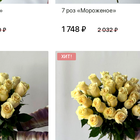
»
7 роз «Мороженое»
1 748 ₽
0 ₽
2 032 ₽
ХИТ!