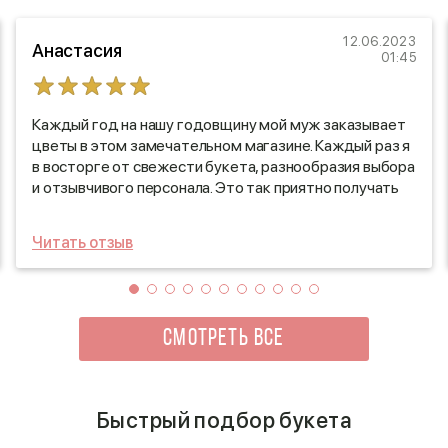
12.06.2023
Анастасия
01:45
Каждый год на нашу годовщину мой муж заказывает
цветы в этом замечательном магазине. Каждый раз я
в восторге от свежести букета, разнообразия выбора
и отзывчивого персонала. Это так приятно получать
такие красивые цветы! Благодарю за ваше внимание к
деталям и заботу о качестве продукции. Не могу
Читать отзыв
дождаться следующего года, чтобы вновь
порадоваться вашим шикарным композициям!
СМОТРЕТЬ ВСЕ
Быстрый подбор букета