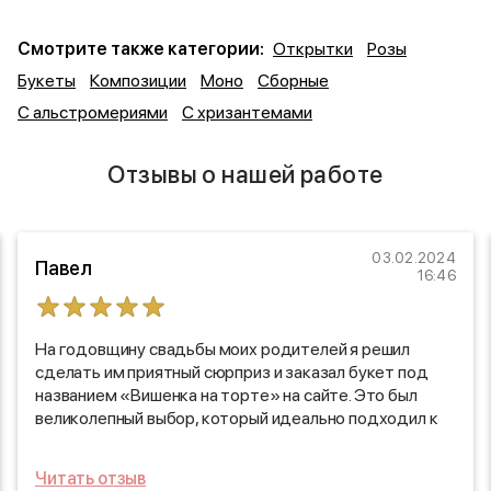
Смотрите также категории:
Открытки
Розы
Букеты
Композиции
Моно
Сборные
С альстромериями
С хризантемами
Отзывы о нашей работе
03.02.2024
Павел
16:46
На годовщину свадьбы моих родителей я решил
сделать им приятный сюрприз и заказал букет под
названием «Вишенка на торте» на сайте. Это был
великолепный выбор, который идеально подходил к
их празднику. Курьер прибыл точно в назначенное
время, что приятно удивило меня – никаких
Читать отзыв
задержек! Букет был не только элегантно оформлен,