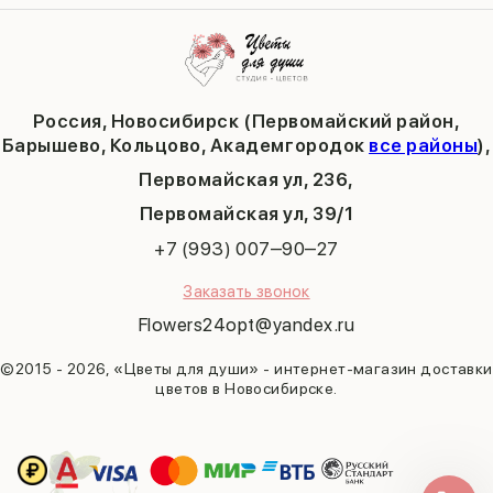
Публичная оферта
Пасха
Кольцово
Последний звонок
Барышево
Выпускной
Академгородок
Татьянин день
Россия, Новосибирск (Первомайский район,
9 мая
Барышево, Кольцово, Академгородок
все районы
),
Первомайская ул, 236,
​Первомайская ул, 39/1
+7 (993) 007‒90‒27
Заказать звонок
Flowers24opt@yandex.ru
©2015 - 2026, «Цветы для души» - интернет-магазин доставки
цветов в Новосибирске.