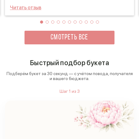
Цветы были свежими и ароматными, а оформление
Читать отзыв
просто восхитительным. Это отличный способ
порадовать себя или близких, не выходя из дома!
СМОТРЕТЬ ВСЕ
Быстрый подбор букета
Подберём букет за 30 секунд — с учётом повода, получателя
и вашего бюджета.
Шаг
1
из
3