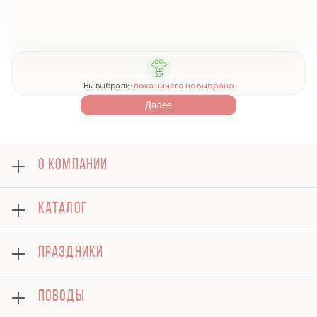
Вы выбрали:
пока ничего не выбрано
Далее
О КОМПАНИИ
О нас
КАТАЛОГ
Оплата
Отзывы
Розы
Блог
ПРАЗДНИКИ
Букеты
Гарантии
Композиции
Доставка
8 марта
Подарки
ПОВОДЫ
Вопросы и ответы
14 февраля
Хризантемы
Контакты
День матери