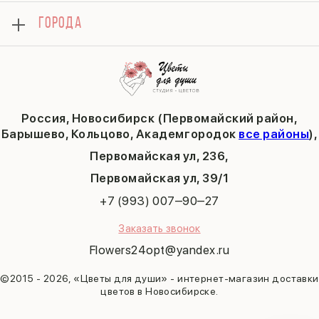
Комбо-предложения
Как сделать заказ
1 сентября
ГОРОДА
Тюльпаны
Политика конфиденциальности
День учителя
Публичная оферта
Пасха
Кольцово
Последний звонок
Барышево
Выпускной
Академгородок
Татьянин день
Россия, Новосибирск (Первомайский район,
9 мая
Барышево, Кольцово, Академгородок
все районы
),
Первомайская ул, 236,
​Первомайская ул, 39/1
+7 (993) 007‒90‒27
Заказать звонок
Flowers24opt@yandex.ru
©2015 - 2026, «Цветы для души» - интернет-магазин доставки
цветов в Новосибирске.