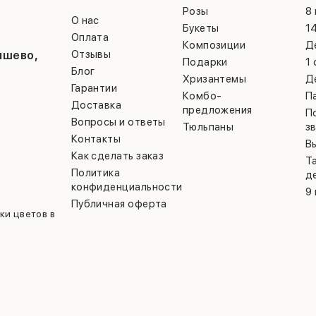
Розы
8
О нас
Букеты
1
Оплата
Композиции
Д
ышево,
Отзывы
Подарки
1
Блог
Хризантемы
Д
Гарантии
Комбо-
П
Доставка
предложения
П
Вопросы и ответы
Тюльпаны
з
Контакты
В
Как сделать заказ
Т
Политика
д
конфиденциальности
9
Публичная оферта
ки цветов в