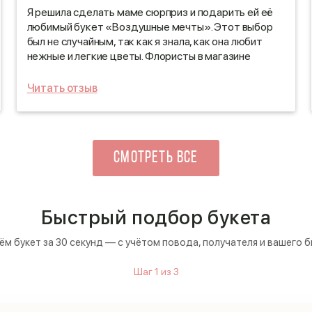
Я решила сделать маме сюрприз и подарить ей её
любимый букет «Воздушные мечты». Этот выбор
был не случайным, так как я знала, как она любит
нежные и легкие цветы. Флористы в магазине
проявили настоящий профессионализм: они
тщательно подобрали каждый элемент букета, и
Читать отзыв
результат превзошёл все ожидания! Букет
выглядел просто великолепно — свежие цветы,
утончённое оформление. Доставка была
организована безупречно: курьер прибыл по
СМОТРЕТЬ ВСЕ
указанному адресу точно в срок, и мама была в
восторге от такого заботливого подарка. Этот
момент стал настоящим праздником для нас обеих!
Быстрый подбор букета
м букет за 30 секунд — с учётом повода, получателя и вашего 
Шаг
1
из
3