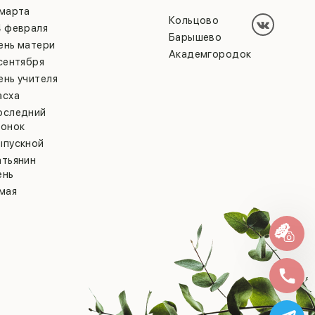
 марта
Кольцово
4 февраля
Барышево
ень матери
Академгородок
 сентября
ень учителя
асха
оследний
вонок
ыпускной
атьянин
ень
 мая