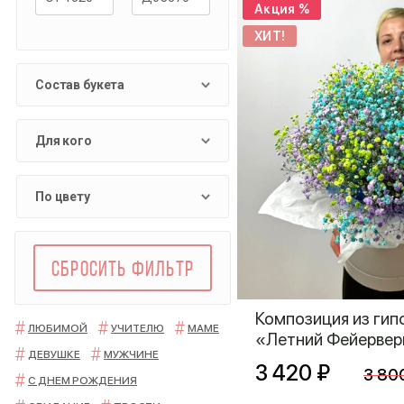
Акция %
ХИТ!
Состав букета
Для кого
По цвету
СБРОСИТЬ ФИЛЬТР
Композиция из ги
ЛЮБИМОЙ
УЧИТЕЛЮ
МАМЕ
«Летний Фейервер
ДЕВУШКЕ
МУЖЧИНЕ
3 420 ₽
3 80
С ДНЕМ РОЖДЕНИЯ