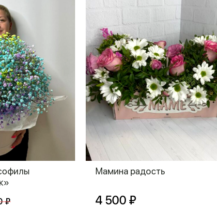
псофилы
Мамина радость
к»
4 500 ₽
0 ₽