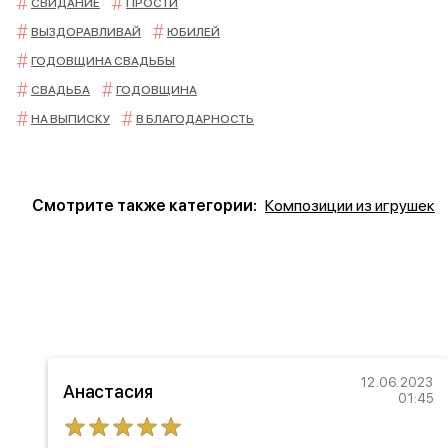
СВИДАНИЕ
ПРОСТИ
ВЫЗДОРАВЛИВАЙ
ЮБИЛЕЙ
ГОДОВЩИНА СВАДЬБЫ
СВАДЬБА
ГОДОВЩИНА
НА ВЫПИСКУ
В БЛАГОДАРНОСТЬ
Смотрите также категории:
Композиции из игрушек
24
12.06.2023
Анастасия
45
01:45