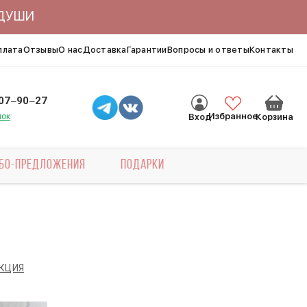
ЯДУШИ
плата
Отзывы
О нас
Доставка
Гарантии
Вопросы и ответы
Контакты
007‒90‒27
нок
Избранное
Вход
Корзина
БО-ПРЕДЛОЖЕНИЯ
ПОДАРКИ
КЦИЯ