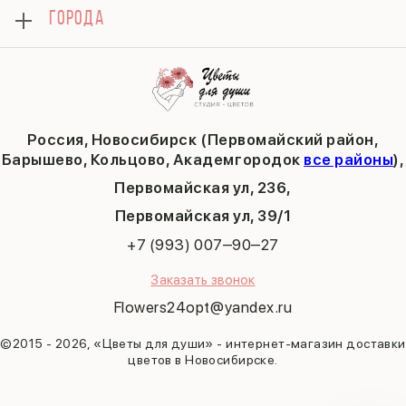
Как сделать заказ
1 сентября
ГОРОДА
Тюльпаны
Политика конфиденциальности
День учителя
Публичная оферта
Пасха
Кольцово
Последний звонок
Барышево
Выпускной
Академгородок
Татьянин день
Россия, Новосибирск (Первомайский район,
9 мая
Барышево, Кольцово, Академгородок
все районы
),
Первомайская ул, 236,
​Первомайская ул, 39/1
+7 (993) 007‒90‒27
Заказать звонок
Flowers24opt@yandex.ru
©2015 - 2026, «Цветы для души» - интернет-магазин доставки
цветов в Новосибирске.