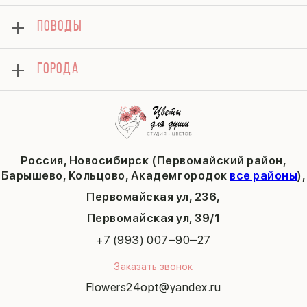
Композиции
Доставка
8 марта
Подарки
ПОВОДЫ
Вопросы и ответы
14 февраля
Хризантемы
Контакты
День матери
Комбо-предложения
Как сделать заказ
1 сентября
ГОРОДА
Тюльпаны
Политика конфиденциальности
День учителя
Публичная оферта
Пасха
Кольцово
Последний звонок
Барышево
Выпускной
Академгородок
Татьянин день
Россия, Новосибирск (Первомайский район,
9 мая
Барышево, Кольцово, Академгородок
все районы
),
Первомайская ул, 236,
​Первомайская ул, 39/1
+7 (993) 007‒90‒27
Заказать звонок
Flowers24opt@yandex.ru