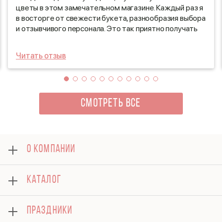
цветы в этом замечательном магазине. Каждый раз я
в восторге от свежести букета, разнообразия выбора
и отзывчивого персонала. Это так приятно получать
такие красивые цветы! Благодарю за ваше внимание к
деталям и заботу о качестве продукции. Не могу
Читать отзыв
дождаться следующего года, чтобы вновь
порадоваться вашим шикарным композициям!
СМОТРЕТЬ ВСЕ
О КОМПАНИИ
О нас
КАТАЛОГ
Оплата
Отзывы
Розы
Блог
ПРАЗДНИКИ
Букеты
Гарантии